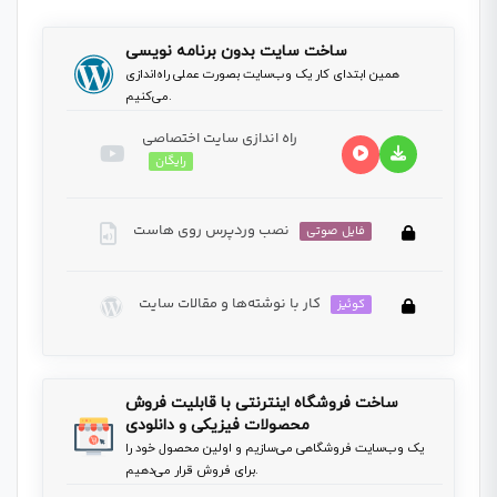
ساخت سایت بدون برنامه نویسی
همین ابتدای کار یک وب‌سایت بصورت عملی راه‌اندازی
می‌کنیم.
راه اندازی سایت اختصاصی
رایگان
نصب وردپرس روی هاست
فایل صوتی
Video
Player
کار با نوشته‌ها و مقالات سایت
کوئیز
This lesson is private, for full access to all lessons
you need to buy this course.
This lesson is private, for full access to all lessons
00:00
00:00
ساخت فروشگاه اینترنتی با قابلیت فروش
you need to buy this course.
محصولات فیزیکی و دانلودی
یک وب‌سایت فروشگاهی می‌سازیم و اولین محصول خود را
برای فروش قرار می‌دهیم.