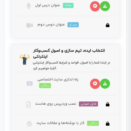
عنوان درس اول
مقاله
عنوان دوس دوم
ویدئو
محهتنه
This lesson is private, for full access to all lessons
انتخاب ایده، تیم سازی و اصول کسب‌و‌کار
you need to buy this course.
اینترنتی
در ابتدا شما را با اصول، قواعد و شرایط کسب‌و‌کار اینترنتی
آشنا خواهیم کرد.
راه اندازی سایت اختصاصی
رایگان
نصب وردپرس روی هاست
فایل صوتی
کار با نوشته‌ها و مقالات سایت
رایگان
This lesson is private, for full access to all lessons