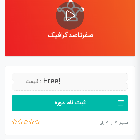
Free!
قیمت :
ثبت نام دوره
0
0
امتیاز
از
رأی